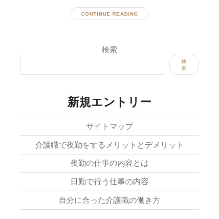
CONTINUE READING
検索
検
索
新規エントリー
サイトマップ
介護職で夜勤をするメリットとデメリット
夜勤の仕事の内容とは
日勤で行う仕事の内容
自分に合った介護職の働き方