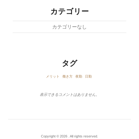
カテゴリー
カテゴリーなし
タグ
メリット
働き方
夜勤
日勤
表示できるコメントはありません。
Copyright © 2026 . All rights reserved.